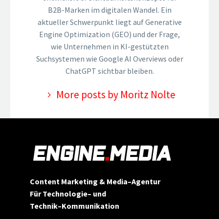
B2B-Marken im digitalen Wandel. Ein
aktueller Schwerpunkt liegt auf Generative
Engine Optimization (GEO) und der Frage,
wie Unternehmen in KI-gestützten
Suchsystemen wie Google AI Overviews oder
ChatGPT sichtbar bleiben.
More posts by Moritz Nolte
Content Marketing & Media
–
Agentur
Für Technologie
–
und
Technik
–
Kommunikation