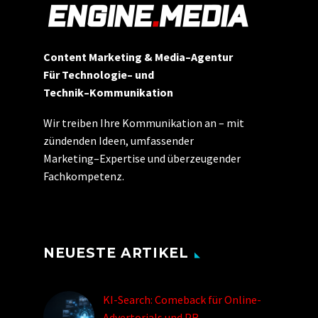
Content Marketing & Media
–
Agentur
Für Technologie
–
und
Technik
–
Kommunikation
Wir treiben Ihre Kommunikation an
–
mit
zündenden Ideen,
umfassender
Marketing
–
Expertise und überzeugender
Fachkompetenz
.
NEUESTE ARTIKEL
KI-Search: Comeback für Online-
Advertorials und PR